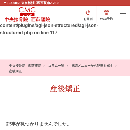
〒167-0053
東京都杉並区西荻南2-23-8
Warning
: Attempt to read property "post_type" on null in
/home/xs897588/nishiogi-cs.com/public_html/wp-
お電話
WEB予約
content/plugins/agl-json-structured/agl-json-
structured.php
on line
117
中央接骨院 西荻窪院
コラム一覧
施術メニューから記事を探す
産後矯正
産後矯正
記事が見つかりませんでした。