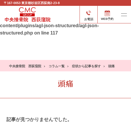
〒167-0053
東京都杉並区西荻南2-23-8
Warning
: Attempt to read property "post_type" on null in
/home/xs897588/nishiogi-cs.com/public_html/wp-
お電話
WEB予約
content/plugins/agl-json-structured/agl-json-
structured.php
on line
117
中央接骨院 西荻窪院
コラム一覧
症状から記事を探す
頭痛
頭痛
記事が見つかりませんでした。